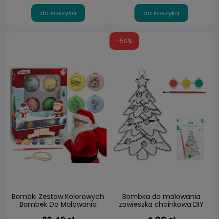
do koszyka
do koszyka
-50%
Bombki Zestaw Kolorowych
Bombka do malowania
Bombek Do Malowania
zawieszka choinkowa DIY
Dekorowania 4 szt.
witraż CHOINKA