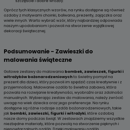
szczęście i dobre wróżby.
Oprócz tych klasycznych wzorów, na rynku dostępne są również
ozdoby z motywami choinki, bałwana, prezenty, zajączka oraz
wiele innych. Warto wybrać wzór, który najbardziej odpowiada
naszym upodobaniom i pozwoli na stworzenie wyjątkowej
dekoracji świątecznej.
Podsumowanie - Zawieszki do
malowania świąteczne
Gotowe zestawy do malowania
bombek, zawieszek, figurki i
witrażyków bożonarodzeniowych
to świetny pomysł na
prezent dla dzieci, który pozwoli im spędzić czas kreatywnie i z
przyjemnością. Malowanie ozdób to świetna zabawa, która
pozwala na rozwijanie kreatywności, wyobraźni oraz zdolności
manualnych. Wybierając zestaw do malowania, należy zwrócić
uwagę na wiek dziecka oraz jego preferencje. Na rynku
dostępne są różne rodzaje ozdób bożonarodzeniowych, takie
jak
bombki, zawieszki, figurki i witrażyki
, które ozdobią
nasze domy podczas świąt. W zestawach znajdziemy wszystkie
niezbędne materiały, które pozwolą na stworzenie pięknych i
niepowtarzalnych ozdób. Dzięki malowaniu ozdób