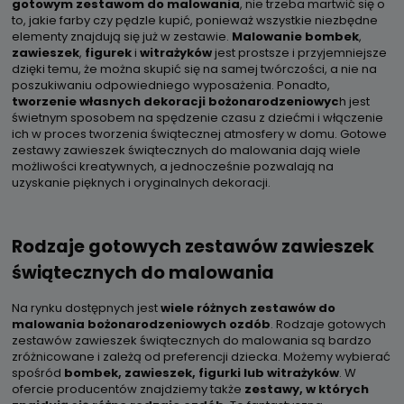
gotowym
zestawom
do
malowania
, nie trzeba martwić się o
to, jakie farby czy pędzle kupić, ponieważ wszystkie niezbędne
elementy znajdują się już w zestawie.
Malowanie bombek
,
zawieszek
,
figurek
i
witrażyków
jest prostsze i przyjemniejsze
dzięki temu, że można skupić się na samej twórczości, a nie na
poszukiwaniu odpowiedniego wyposażenia. Ponadto,
tworzenie własnych dekoracji bożonarodzeniowyc
h jest
świetnym sposobem na spędzenie czasu z dziećmi i włączenie
ich w proces tworzenia świątecznej atmosfery w domu. Gotowe
zestawy zawieszek świątecznych do malowania dają wiele
możliwości kreatywnych, a jednocześnie pozwalają na
uzyskanie pięknych i oryginalnych dekoracji.
Rodzaje gotowych zestawów zawieszek
świątecznych do malowania
Na rynku dostępnych jest
wiele różnych zestawów do
malowania bożonarodzeniowych ozdób
. Rodzaje gotowych
zestawów zawieszek świątecznych do malowania są bardzo
zróżnicowane i zależą od preferencji dziecka. Możemy wybierać
spośród
bombek, zawieszek, figurki lub witrażyków
. W
ofercie producentów znajdziemy także
zestawy, w których