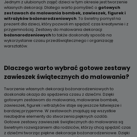
Jednym z ulubionych zajęć dzieci w tym okresie jest tworzenie
własnych dekoracji. Dlatego warto pomyśleć o
gotowych
zestawach do malowania bombek, zawieszek, figurek i
witrażyków bożonarodzeniowych
. To świetny pomysł na
prezent dla dzieci, który pozwoli im spędzić czas kreatywnie i z
przyjemnością. Zestawy do malowania dekoracji
bożonarodzeniowych
to także doskonały sposób na
wykorzystanie czasu przedświątecznego i organizację
warsztatów.
Dlaczego warto wybrać gotowe zestawy
zawieszek świątecznych do malowania?
Tworzenie własnych dekoracji bożonarodzeniowych to
doskonała okazja do spędzenia czasu z dziećmi. Dzięki
gotowym zestawom do malowania, malowanie bombek,
zawieszek, figurek i witrażyków staje się jeszcze łatwiejsze i
bardziej przyjemne. W zestawach znajdują się wszystkie
niezbędne elementy do stworzenia pięknych ozdób.
Gotowe zestawy zawieszek świątecznych do malowania są
świetnym rozwiązaniem dla rodziców, którzy chcą spędzić czas
z dziećmi tworząc piękne dekoracje bożonarodzeniowe. Dzięki