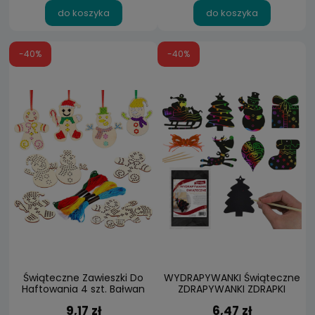
do koszyka
do koszyka
-40%
-40%
Świąteczne Zawieszki Do
WYDRAPYWANKI Świąteczne
Haftowania 4 szt. Bałwan
ZDRAPYWANKI ZDRAPKI
Piernik Haftu Bombki
Zawieszki 7szt
9,17 zł
6,47 zł