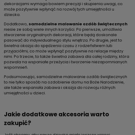
dekoracjami wymaga bowiem precyzji i skupienia uwagi, co
może pozytywnie wpłynąć na rozwój tych umiejętności u
dziecka.
Dodatkowo,
samodzielne malowanie ozdób świątecznych
niesie ze sobą wiele innych korzyści. Po pierwsze, umożliwia
stworzenie oryginalnych dekoracji, które będą doskonale
pasować do indywidualnego stylu wnętrza. Po drugie, jest to
świetna okazja do spędzenia czasu z rodzeństwem lub
przyjaciółmi, co może wpłynąć pozytywnie na relacje między
nimi. Po trzecie, to także świetna zabawa dla całej rodziny, która
pozwala na wspaniałe przeżycia i tworzenie niezapomnianych
wspomnień.
Podsumowując, samodzielne malowanie ozdób świątecznych
to nie tylko sposób na ozdobienie domu na Boże Narodzenie,
ale także wspaniała zabawa i okazja do rozwoju różnych
umiejętności u dzieci.
Jakie dodatkowe akcesoria warto
zakupić?
Jeśli chcemy, aby nasze dziecko miało jeszcze więcej