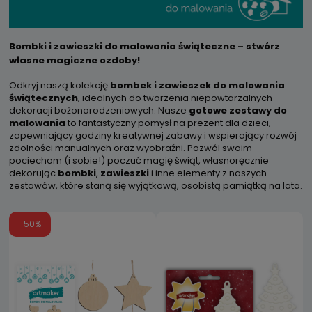
Bombki i zawieszki do malowania świąteczne – stwórz
własne magiczne ozdoby!
Odkryj naszą kolekcję
bombek i zawieszek do malowania
świątecznych
, idealnych do tworzenia niepowtarzalnych
dekoracji bożonarodzeniowych. Nasze
gotowe zestawy do
malowania
to fantastyczny pomysł na prezent dla dzieci,
zapewniający godziny kreatywnej zabawy i wspierający rozwój
zdolności manualnych oraz wyobraźni. Pozwól swoim
pociechom (i sobie!) poczuć magię świąt, własnoręcznie
dekorując
bombki
,
zawieszki
i inne elementy z naszych
zestawów, które staną się wyjątkową, osobistą pamiątką na lata.
-50%