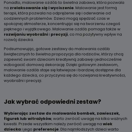
Ponadto, malowanie ozdób to świetna zabawa, która pozwala
na
zrelaksowanie się i wyciszenie
. Malowanie jest formą
terapii, która pozwala na odprężenie się i oderwanie od
codziennych problemów. Dzieci mogą spędzać czas w
spokojnej atmosferze, koncentrując się na tworzeniu czegoś
pięknego i wyjątkowego. Malowanie ozdób pomaga także w
rozwijaniu wyobraźni
i
precyzji
, co ma pozytywny wpływ na
rozwój dziecka.
Podsumowując, gotowe zestawy do malowania ozdób
świątecznych to świetna propozycja dla rodziców, którzy chcą
zapewnić swoim dzieciom kreatywną zabawę i jednocześnie
wzbogacić domową dekorację. Dzięki gotowym zestawom,
malowanie ozdób staje się łatwiejsze i bardziej dostępne dla
każdego dziecka, co przyczynia się do rozwijania kreatywności,
wyobraźni i precyzji.
Jak wybrać odpowiedni zestaw?
Wybierając zestaw do malowania bombek, zawieszek,
figurek lub witrażyków
, warto zwrócić uwagę na kilka ważnych
kwestii. Przede wszystkim należy zwrócić uwagę na
wiek
dziecka
i jego
preferencje
. Dla najmłodszych dzieci warto