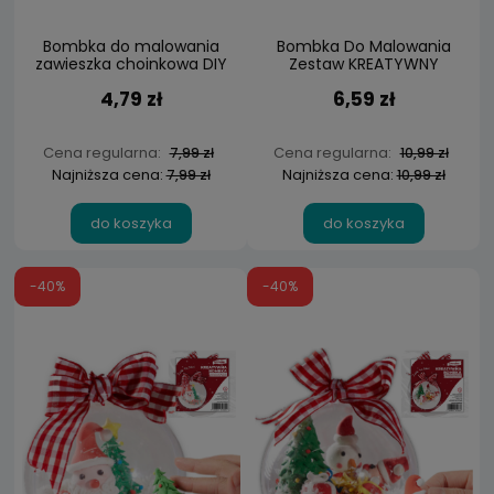
Bombka do malowania
Bombka Do Malowania
zawieszka choinkowa DIY
Zestaw KREATYWNY
witraż MIKOŁAJ
Świąteczne Zawieszki
4,79 zł
6,59 zł
Cena regularna:
Cena regularna:
7,99 zł
10,99 zł
Najniższa cena:
Najniższa cena:
7,99 zł
10,99 zł
do koszyka
do koszyka
-40%
-40%