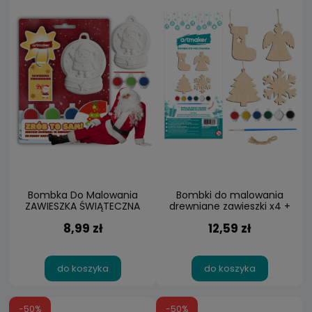
Bombka Do Malowania
Bombki do malowania
ZAWIESZKA ŚWIĄTECZNA
drewniane zawieszki x4 +
Zestaw Kreatywny
farby DIY
8,99 zł
12,59 zł
do koszyka
do koszyka
-50%
-50%