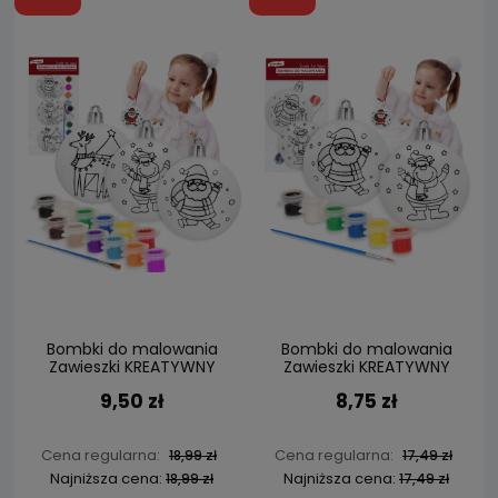
Bombki do malowania
Bombki do malowania
Zawieszki KREATYWNY
Zawieszki KREATYWNY
ZESTAW 3szt. Bombka
ZESTAW 2szt. Bombka
9,50 zł
8,75 zł
Bombek
Bombek
Cena regularna:
Cena regularna:
18,99 zł
17,49 zł
Najniższa cena:
Najniższa cena:
18,99 zł
17,49 zł