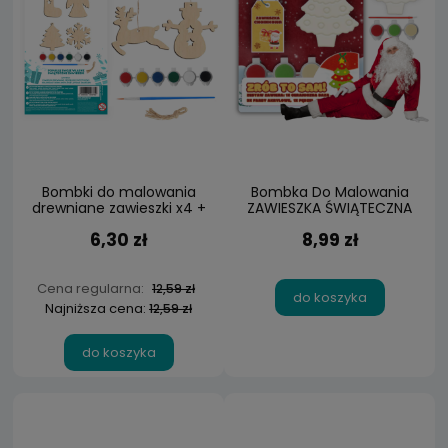
Bombki do malowania
Bombka Do Malowania
drewniane zawieszki x4 +
ZAWIESZKA ŚWIĄTECZNA
farby DIY
Zestaw Kreatywny
6,30 zł
8,99 zł
Cena regularna:
12,59 zł
do koszyka
Najniższa cena:
12,59 zł
do koszyka