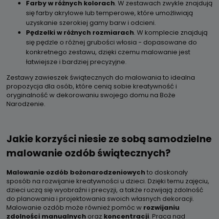
Farby w różnych kolorach
. W zestawach zwykle znajdują
się farby akrylowe lub temperowe, które umożliwiają
uzyskanie szerokiej gamy barw i odcieni.
Pędzelki w różnych rozmiarach
. W komplecie znajdują
się pędzle o różnej grubości włosia - dopasowane do
konkretnego zestawu, dzięki czemu malowanie jest
łatwiejsze i bardziej precyzyjne.
Zestawy zawieszek świątecznych do malowania to idealna
propozycja dla osób, które cenią sobie kreatywność i
oryginalność w dekorowaniu swojego domu na Boże
Narodzenie.
Jakie korzyści niesie ze sobą samodzielne
malowanie ozdób świątecznych?
Malowanie ozdób bożonarodzeniowych
to doskonały
sposób na rozwijanie kreatywności u dzieci. Dzięki temu zajęciu,
dzieci uczą się wyobraźni i precyzji, a także rozwijają zdolność
do planowania i projektowania swoich własnych dekoracji.
Malowanie ozdób może również pomóc w
rozwijaniu
zdolności manualnych
oraz
koncentracji
. Praca nad