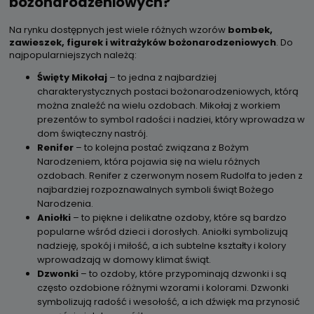
bożonarodzeniowych?
Na rynku dostępnych jest wiele różnych wzorów
bombek,
zawieszek, figurek i witrażyków bożonarodzeniowych
. Do
najpopularniejszych należą:
Święty Mikołaj
– to jedna z najbardziej
charakterystycznych postaci bożonarodzeniowych, którą
można znaleźć na wielu ozdobach. Mikołaj z workiem
prezentów to symbol radości i nadziei, który wprowadza w
dom świąteczny nastrój.
Renifer
– to kolejna postać związana z Bożym
Narodzeniem, która pojawia się na wielu różnych
ozdobach. Renifer z czerwonym nosem Rudolfa to jeden z
najbardziej rozpoznawalnych symboli świąt Bożego
Narodzenia.
Aniołki
– to piękne i delikatne ozdoby, które są bardzo
popularne wśród dzieci i dorosłych. Aniołki symbolizują
nadzieję, spokój i miłość, a ich subtelne kształty i kolory
wprowadzają w domowy klimat świąt.
Dzwonki
– to ozdoby, które przypominają dzwonki i są
często ozdobione różnymi wzorami i kolorami. Dzwonki
symbolizują radość i wesołość, a ich dźwięk ma przynosić