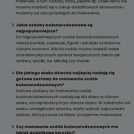
materiały, w tym ozdoby, farby, pędzle itp. Dzięki temu nie
musimy martwić się o zakup dodatkowych akcesoriów i
możemy od razu przystąpić do malowania.
Jakie ozdoby bożonarodzeniowe są
najpopularniejsze?
Do najpopularniejszych ozdób bożonarodzeniowych
należą bombki, zawieszki, figurki i witrażyki ozdobione
różnymi wzorami. Wśród ozdób można znaleźć wiele
charakterystycznych symboli świątecznych, takich jak
renifery, aniołki, św. Mikołaj czy choinki.
Dla jakiego wieku dziecka najlepiej nadają się
gotowe zestawy do malowania ozdób
bożonarodzeniowych?
Gotowe zestawy do malowania ozdób
bożonarodzeniowych nadają się dla dzieci w różnym
wieku, od najmłodszych po starsze dzieci. W zależności od
wieku i umiejętności dziecka, warto wybrać odpowiedni
zestaw, który pozwoli na łatwe i przyjemne malowanie.
Czy malowanie ozdób bożonarodzeniowych ma
jakieś dodatkowe korzyści?