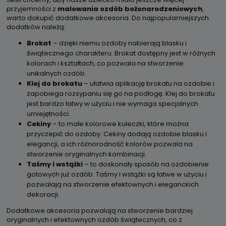
przyjemności z
malowania ozdób bożonarodzeniowych
,
warto dokupić dodatkowe akcesoria. Do najpopularniejszych
dodatków należą:
Brokat
– dzięki niemu ozdoby nabierają blasku i
świątecznego charakteru. Brokat dostępny jest w różnych
kolorach i kształtach, co pozwala na stworzenie
unikalnych ozdób.
Klej do brokatu
– ułatwia aplikację brokatu na ozdobie i
zapobiega rozsypaniu się go na podłogę. Klej do brokatu
jest bardzo łatwy w użyciu i nie wymaga specjalnych
umiejętności.
Cekiny
– to małe kolorowe kuleczki, które można
przyczepić do ozdoby. Cekiny dodają ozdobie blasku i
elegancji, a ich różnorodność kolorów pozwala na
stworzenie oryginalnych kombinacji.
Taśmy i wstążki
– to doskonały sposób na ozdobienie
gotowych już ozdób. Taśmy i wstążki są łatwe w użyciu i
pozwalają na stworzenie efektownych i eleganckich
dekoracji.
Dodatkowe akcesoria pozwalają na stworzenie bardziej
oryginalnych i efektownych ozdób świątecznych, co z