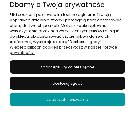
Dbamy o Twoją prywatność
Pliki cookies i pokrewne im technologie umożliwiają
poprawne działanie strony i pomagają nam dostosować
ofertę do Twoich potrzeb. Możesz zaakceptować
wykorzystanie przez nas wszystkich tych plików i przejść
do sklepu lub dostosować użycie plików do swoich
preferencji, wybierając opcję "Dostosuj zgody".
Bombki do malowania drewniane zawieszki + farby DIY
Więcej o plikach cookies przeczytasz w naszej Polityce
prywatności.
Inni Klienci kupili również
zaakceptuj tylko niezbędne
dostosuj zgody
zaakceptuj wszystkie