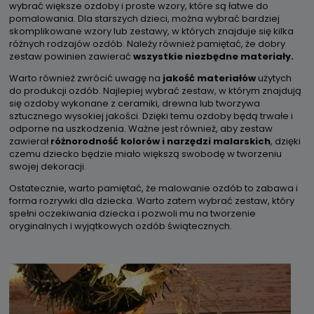
wybrać większe ozdoby i proste wzory, które są łatwe do
pomalowania. Dla starszych dzieci, można wybrać bardziej
skomplikowane wzory lub zestawy, w których znajduje się kilka
różnych rodzajów ozdób. Należy również pamiętać, że dobry
zestaw powinien zawierać
wszystkie niezbędne materiały.
Warto również zwrócić uwagę na
jakość materiałów
użytych
do produkcji ozdób. Najlepiej wybrać zestaw, w którym znajdują
się ozdoby wykonane z ceramiki, drewna lub tworzywa
sztucznego wysokiej jakości. Dzięki temu ozdoby będą trwałe i
odporne na uszkodzenia. Ważne jest również, aby zestaw
zawierał
różnorodność kolorów i narzędzi malarskich
, dzięki
czemu dziecko będzie miało większą swobodę w tworzeniu
swojej dekoracji.
Ostatecznie, warto pamiętać, że malowanie ozdób to zabawa i
forma rozrywki dla dziecka. Warto zatem wybrać zestaw, który
spełni oczekiwania dziecka i pozwoli mu na tworzenie
oryginalnych i wyjątkowych ozdób świątecznych.