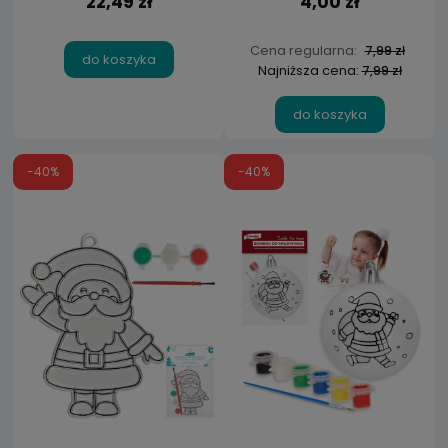
22,49 zł
4,00 zł
Cena regularna:
7,99 zł
do koszyka
Najniższa cena:
7,99 zł
do koszyka
-40%
-40%