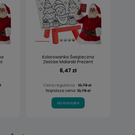
na
Kolorowanka Świąteczna
nt
Zestaw Malarski Prezent
Mikołajki
6,47 zł
Cena regularna:
ł
10,79 zł
Najniższa cena:
10,79 zł
do koszyka