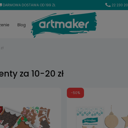
DARMOWA DOSTAWA OD 199 ZŁ
22 230 20
zenie
Blog
zł
enty za 10-20 zł
-50%