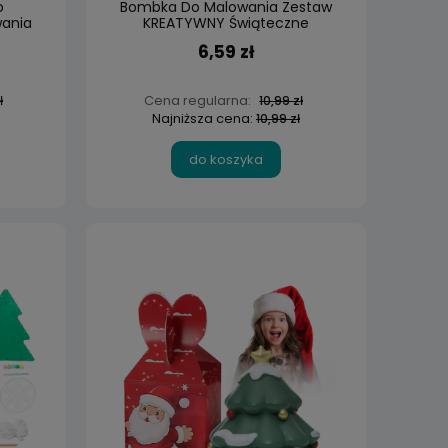
o
Bombka Do Malowania Zestaw
wania
KREATYWNY Świąteczne
Zawieszki
6,59 zł
Cena regularna:
ł
10,99 zł
Najniższa cena:
10,99 zł
do koszyka