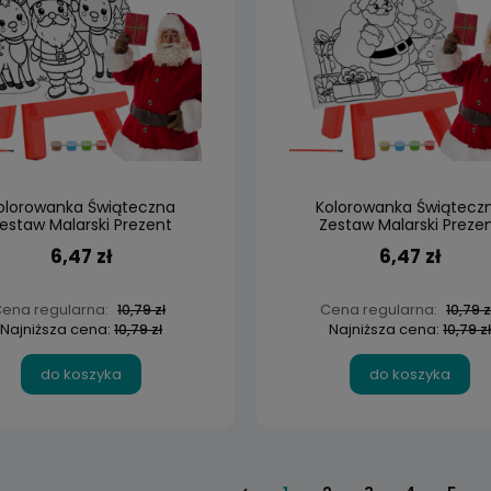
olorowanka Świąteczna
Kolorowanka Świątecz
estaw Malarski Prezent
Zestaw Malarski Preze
Mikołajki
Mikołajki
6,47 zł
6,47 zł
ena regularna:
Cena regularna:
10,79 zł
10,79 z
Najniższa cena:
Najniższa cena:
10,79 zł
10,79 zł
do koszyka
do koszyka