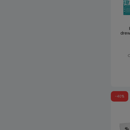
drew
C
-40%