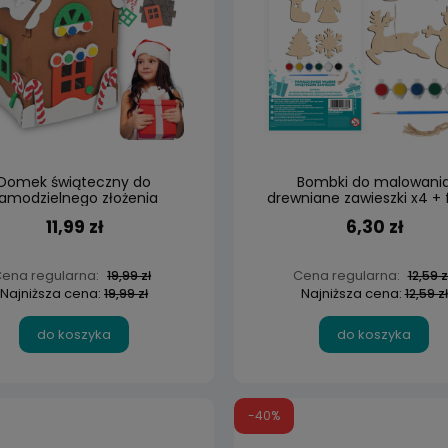
Domek świąteczny do
Bombki do malowani
amodzielnego złożenia
drewniane zawieszki x4 + 
piankowe puzzle 3D
DIY
11,99 zł
6,30 zł
ena regularna:
Cena regularna:
19,99 zł
12,59 z
Najniższa cena:
Najniższa cena:
19,99 zł
12,59 zł
do koszyka
do koszyka
-40%