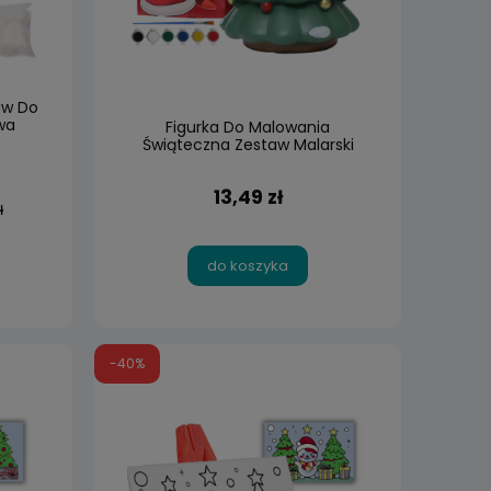
aw Do
wa
Figurka Do Malowania
Świąteczna Zestaw Malarski
Prezent
13,49 zł
ł
do koszyka
-40%