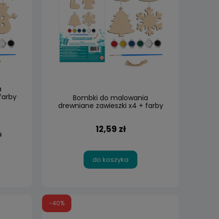
a
farby
Bombki do malowania
drewniane zawieszki x4 + farby
DIY
12,59 zł
ł
do koszyka
-40%