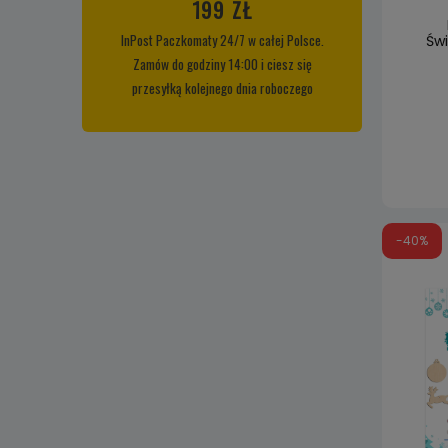
199 ZŁ
InPost Paczkomaty 24/7 w całej Polsce.
Świ
Zamów do godziny 14:00 i ciesz się
przesyłką kolejnego dnia roboczego
-40%