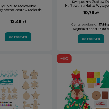
Świąteczny Zestaw D
Haftowania Haftu Wyszy
Figurka Do Malowania
Świąteczne
ąteczna Zestaw Malarski
10,79 zł
Prezent
13,49 zł
Cena regularna:
17,99 z
Najniższa cena:
17,99 zł
do koszyka
do koszyka
-40%