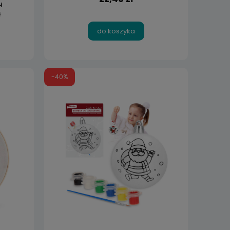
ł
ł
do koszyka
-40%