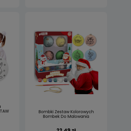
a
STAW
Bombki Zestaw Kolorowych
k
Bombek Do Malowania
Dekorowania 4 szt.
22,49 zł