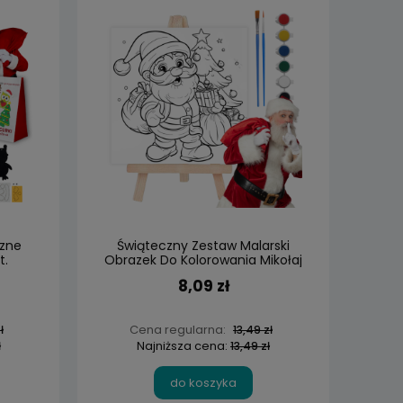
czne
Świąteczny Zestaw Malarski
t.
Obrazek Do Kolorowania Mikołaj
Sztaluga
8,09 zł
Cena regularna:
ł
13,49 zł
Najniższa cena:
ł
13,49 zł
do koszyka