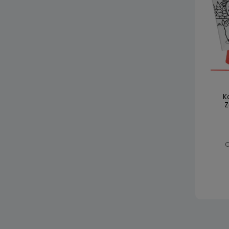
K
Z
C