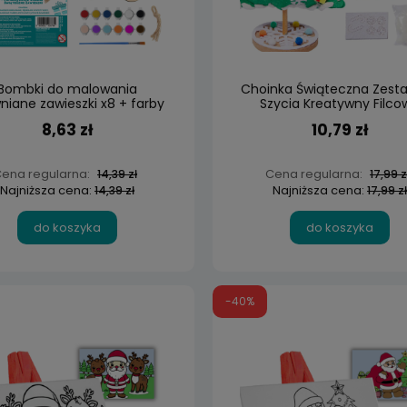
Bombki do malowania
Choinka Świąteczna Zest
niane zawieszki x8 + farby
Szycia Kreatywny Filco
DIY
29cm
8,63 zł
10,79 zł
ena regularna:
Cena regularna:
14,39 zł
17,99 z
Najniższa cena:
Najniższa cena:
14,39 zł
17,99 zł
do koszyka
do koszyka
-40%