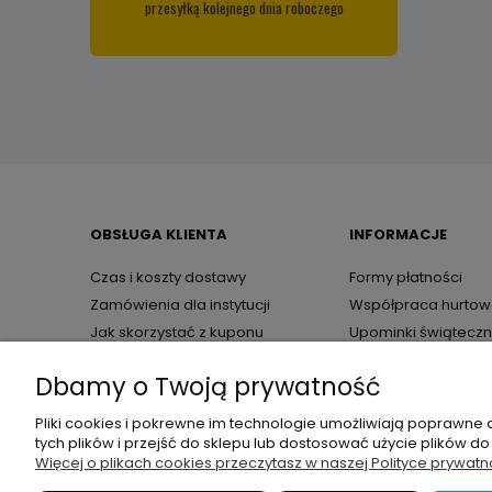
przesyłką kolejnego dnia roboczego
OBSŁUGA KLIENTA
INFORMACJE
Czas i koszty dostawy
Formy płatności
Zamówienia dla instytucji
Współpraca hurto
Jak skorzystać z kuponu
Upominki świątecz
rabatowego?
Kontakt
Dbamy o Twoją prywatność
Czas realizacji zamówienia
O firmie
Zwroty i reklamacje
Regulamin
Pliki cookies i pokrewne im technologie umożliwiają poprawne
Polityka prywatnośc
tych plików i przejść do sklepu lub dostosować użycie plików do
Więcej o plikach cookies przeczytasz w naszej Polityce prywatn
Artmaker