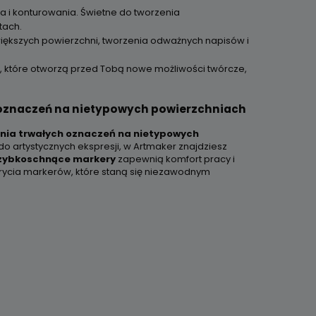
ania i konturowania. Świetne do tworzenia
tach.
iększych powierzchni, tworzenia odważnych napisów i
, które otworzą przed Tobą nowe możliwości twórcze,
 oznaczeń na nietypowych powierzchniach
ia trwałych oznaczeń na nietypowych
i do artystycznych ekspresji, w Artmaker znajdziesz
zybkoschnące markery
zapewnią komfort pracy i
krycia markerów, które staną się niezawodnym