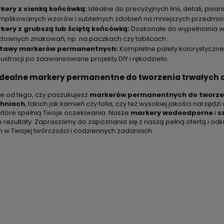
kery z cienką końcówką:
Idealne do precyzyjnych linii, detali, pis
mplikowanych wzorów i subtelnych zdobień na mniejszych przedmio
kery z grubszą lub ściętą końcówką:
Doskonałe do wypełniania w
ktownych znakowań, np. na paczkach czy tablicach.
tawy markerów permanentnych:
Kompletne palety kolorystyczne
lustracji po zaawansowane projekty DIY i rękodzieło.
idealne markery permanentne do tworzenia trwałych
ie od tego, czy poszukujesz
markerów permanentnych do tworzen
chniach
, takich jak kamień czy folia, czy też wysokiej jakości narzędz
 które spełnią Twoje oczekiwania. Nasze
markery wodoodporne
i
s
 rezultaty. Zapraszamy do zapoznania się z naszą pełną ofertą i od
 w Twojej twórczości i codziennych zadaniach.