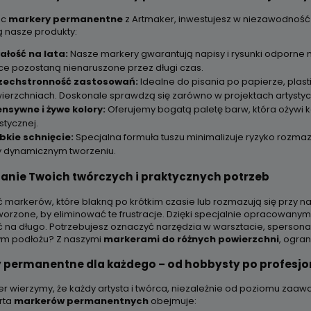
ąc
markery permanentne
z Artmaker, inwestujesz w niezawodność 
ą nasze produkty:
ałość na lata:
Nasze markery gwarantują napisy i rysunki odporne na
ce pozostaną nienaruszone przez długi czas.
echstronność zastosowań:
Idealne do pisania po papierze, plastik
ierzchniach. Doskonale sprawdzą się zarówno w projektach artystyc
ensywne i żywe kolory:
Oferujemy bogatą paletę barw, która ożywi ka
stycznej.
bkie schnięcie:
Specjalna formuła tuszu minimalizuje ryzyko rozmaz
y dynamicznym tworzeniu.
anie Twoich twórczych i praktycznych potrzeb
 markerów, które blakną po krótkim czasie lub rozmazują się przy 
tworzone, by eliminować te frustracje. Dzięki specjalnie opracowany
ć na długo. Potrzebujesz oznaczyć narzędzia w warsztacie, spersonali
ym podłożu? Z naszymi
markerami do różnych powierzchni
, ogran
 permanentne dla każdego – od hobbysty po profesjo
r wierzymy, że każdy artysta i twórca, niezależnie od poziomu zaaw
rta
markerów permanentnych
obejmuje: