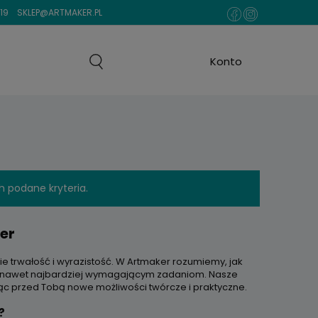
19
SKLEP@ARTMAKER.PL
h podane kryteria.
er
ie trwałość i wyrazistość. W Artmaker rozumiemy, jak
ją nawet najbardziej wymagającym zadaniom. Nasze
ąc przed Tobą nowe możliwości twórcze i praktyczne.
?