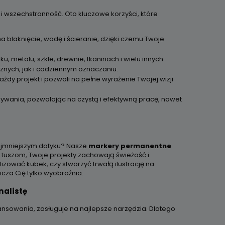
i wszechstronność. Oto kluczowe korzyści, które
 blaknięcie, wodę i ścieranie, dzięki czemu Twoje
u, metalu, szkle, drewnie, tkaninach i wielu innych
znych, jak i codziennym oznaczaniu.
żdy projekt i pozwoli na pełne wyrażenie Twojej wizji
ywania, pozwalając na czystą i efektywną pracę, nawet
najmniejszym dotyku? Nasze
markery permanentne
m tuszom, Twoje projekty zachowają świeżość i
zować kubek, czy stworzyć trwałą ilustrację na
icza Cię tylko wyobraźnia.
nalistę
ansowania, zasługuje na najlepsze narzędzia. Dlatego