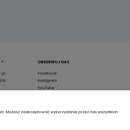
 ®
OBSERWUJ NAS
.pl
Facebook
2019
Instagram
YouTube
TikTok
zeb. Możesz zaakceptować wykorzystanie przez nas wszystkich
0589160 |