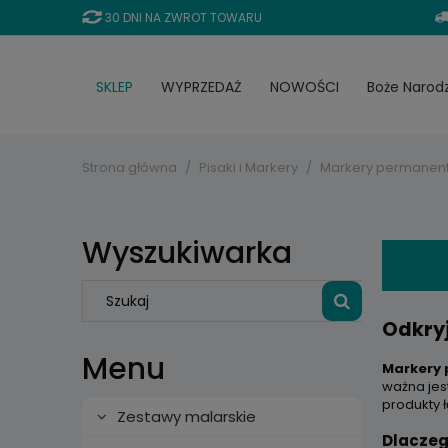
30 DNI NA ZWROT TOWARU
SKLEP
WYPRZEDAŻ
NOWOŚCI
Boże Narod
Strona główna
Pisaki i Markery
Markery permanen
Wyszukiwarka
Odkry
Menu
Markery
ważna jes
produkty 
Zestawy malarskie
Dlaczeg