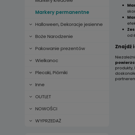
Markery kredowe
Mar
sko
Markery permanentne
Mar
efe
Halloween, Dekoracje jesienne
Zes
od i
Boże Narodzenie
Znajdź 
Pakowanie prezentów
Niezależn
Wielkanoc
powierz
produkty,
Plecaki, Piórniki
doskonałe
partnerem
Inne
OUTLET
NOWOŚCI
WYPRZEDAŻ