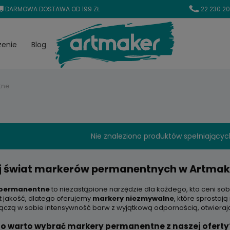
DARMOWA DOSTAWA OD 199 ZŁ
22 230 20
zenie
Blog
tne
Nie znaleziono produktów spełniającyc
j świat markerów permanentnych w Artmak
 permanentne
to niezastąpione narzędzie dla każdego, kto ceni sob
t jakość, dlatego oferujemy
markery niezmywalne
, które sprosta
łączą w sobie intensywność barw z wyjątkową odpornością, otwieraj
o warto wybrać markery permanentne z naszej oferty