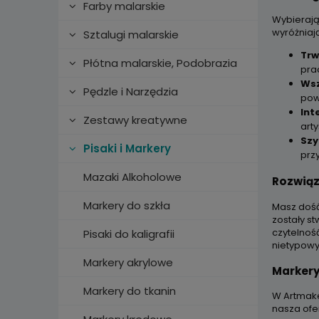
Farby malarskie
Wybieraj
wyróżniaj
Sztalugi malarskie
Trw
Płótna malarskie, Podobrazia
pra
Wsz
Pędzle i Narzędzia
pow
Int
Zestawy kreatywne
arty
Szy
Pisaki i Markery
prz
Mazaki Alkoholowe
Rozwiąz
Markery do szkła
Masz dość
zostały s
czytelnoś
Pisaki do kaligrafii
nietypow
Markery akrylowe
Markery
Markery do tkanin
W Artmake
nasza ofe