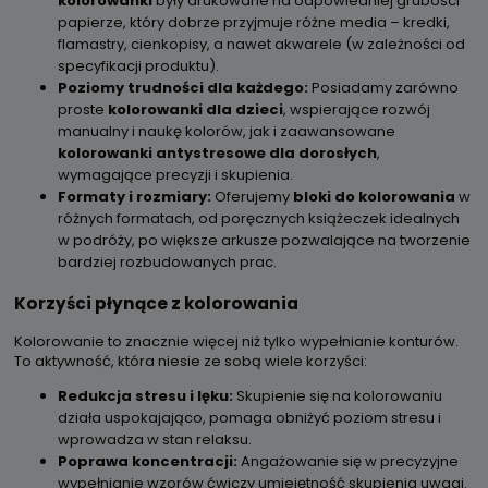
kolorowanki
były drukowane na odpowiedniej grubości
papierze, który dobrze przyjmuje różne media – kredki,
flamastry, cienkopisy, a nawet akwarele (w zależności od
specyfikacji produktu).
Poziomy trudności dla każdego:
Posiadamy zarówno
proste
kolorowanki dla dzieci
, wspierające rozwój
manualny i naukę kolorów, jak i zaawansowane
kolorowanki antystresowe dla dorosłych
,
wymagające precyzji i skupienia.
Formaty i rozmiary:
Oferujemy
bloki do kolorowania
w
różnych formatach, od poręcznych książeczek idealnych
w podróży, po większe arkusze pozwalające na tworzenie
bardziej rozbudowanych prac.
Korzyści płynące z kolorowania
Kolorowanie to znacznie więcej niż tylko wypełnianie konturów.
To aktywność, która niesie ze sobą wiele korzyści:
Redukcja stresu i lęku:
Skupienie się na kolorowaniu
działa uspokajająco, pomaga obniżyć poziom stresu i
wprowadza w stan relaksu.
Poprawa koncentracji:
Angażowanie się w precyzyjne
wypełnianie wzorów ćwiczy umiejętność skupienia uwagi.