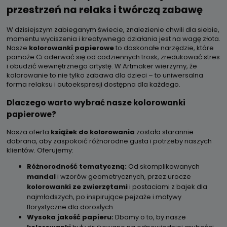
przestrzeń na relaks i twórczą zabawę
W dzisiejszym zabieganym świecie, znalezienie chwili dla siebie,
momentu wyciszenia i kreatywnego działania jest na wagę złota.
Nasze
kolorowanki papierowe
to doskonałe narzędzie, które
pomoże Ci oderwać się od codziennych trosk, zredukować stres
i obudzić wewnętrznego artystę. W Artmaker wierzymy, że
kolorowanie to nie tylko zabawa dla dzieci – to uniwersalna
forma relaksu i autoekspresji dostępna dla każdego.
Dlaczego warto wybrać nasze kolorowanki
papierowe?
Nasza oferta
książek do kolorowania
została starannie
dobrana, aby zaspokoić różnorodne gusta i potrzeby naszych
klientów. Oferujemy:
Różnorodność tematyczną:
Od skomplikowanych
mandal
i wzorów geometrycznych, przez urocze
kolorowanki ze zwierzętami
i postaciami z bajek dla
najmłodszych, po inspirujące pejzaże i motywy
florystyczne dla dorosłych.
Wysoka jakość papieru:
Dbamy o to, by nasze