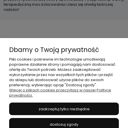
terapeutyczną moc kolorowania i ciesz się chwilą twórczej
radości!
OBSŁUGA KLIENTA
Dbamy o Twoją prywatność
INFORMACJE
Pliki cookies i pokrewne im technologie umożliwiają
poprawne działanie strony i pomagają nam dostosować
ofertę do Twoich potrzeb. Możesz zaakceptować
MOJE KONTO
wykorzystanie przez nas wszystkich tych plików i przejść
do sklepu lub dostosować użycie plików do swoich
preferencji, wybierając opcję "Dostosuj zgody".
BOK ARTMAKER ®
Więcej o plikach cookies przeczytasz w naszej Polityce
prywatności.
OBSERWUJ NAS
zaakceptuj tylko niezbędne
Artmaker.pl - akcesoria plastyczne i kreatywne | NIP: 8311640361, REGON: 386815540,
dostosuj zgody
BDO: 000589160 |