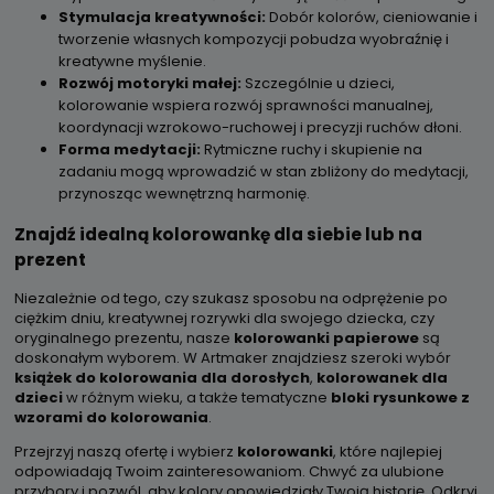
Stymulacja kreatywności:
Dobór kolorów, cieniowanie i
tworzenie własnych kompozycji pobudza wyobraźnię i
kreatywne myślenie.
Rozwój motoryki małej:
Szczególnie u dzieci,
kolorowanie wspiera rozwój sprawności manualnej,
koordynacji wzrokowo-ruchowej i precyzji ruchów dłoni.
Forma medytacji:
Rytmiczne ruchy i skupienie na
zadaniu mogą wprowadzić w stan zbliżony do medytacji,
przynosząc wewnętrzną harmonię.
Znajdź idealną kolorowankę dla siebie lub na
prezent
Niezależnie od tego, czy szukasz sposobu na odprężenie po
ciężkim dniu, kreatywnej rozrywki dla swojego dziecka, czy
oryginalnego prezentu, nasze
kolorowanki papierowe
są
doskonałym wyborem. W Artmaker znajdziesz szeroki wybór
książek do kolorowania dla dorosłych
,
kolorowanek dla
dzieci
w różnym wieku, a także tematyczne
bloki rysunkowe z
wzorami do kolorowania
.
Przejrzyj naszą ofertę i wybierz
kolorowanki
, które najlepiej
odpowiadają Twoim zainteresowaniom. Chwyć za ulubione
przybory i pozwól, aby kolory opowiedziały Twoją historię. Odkryj