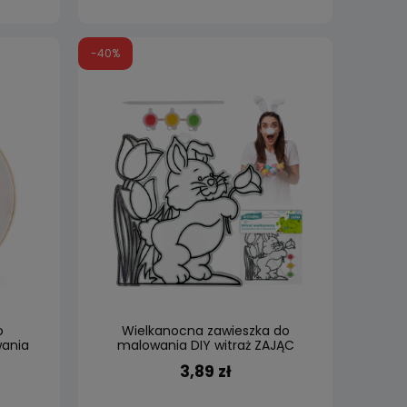
-40%
o
Wielkanocna zawieszka do
wania
malowania DIY witraż ZAJĄC
3,89 zł