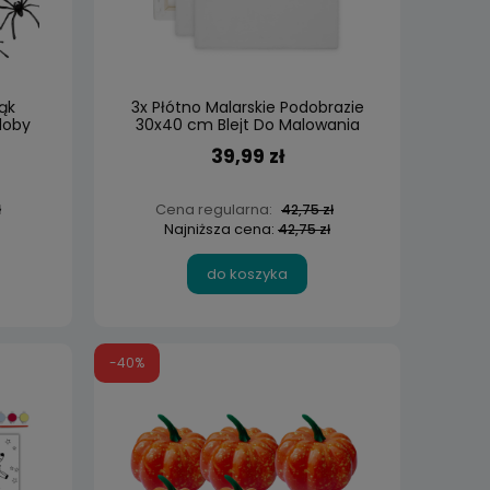
ąk
3x Płótno Malarskie Podobrazie
doby
30x40 cm Blejt Do Malowania
Na Ramie Zestaw
39,99 zł
Cena regularna:
ł
42,75 zł
Najniższa cena:
42,75 zł
do koszyka
-40%