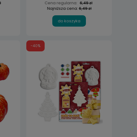
Cena regularna:
ł
6,49 zł
Najniższa cena:
6,49 zł
do koszyka
-40%