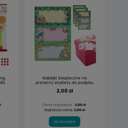
ing
Naklejki świąteczne na
dla
prezenty etykiety do podpisu
2,00 zł
Cena regularna:
ł
3,99 zł
Najniższa cena:
3,99 zł
do koszyka