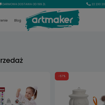
DARMOWA DOSTAWA OD 199 ZŁ
22 230 20
zenie
Blog
rzedaż
-57%