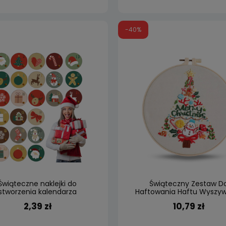
-40%
Świąteczne naklejki do
Świąteczny Zestaw D
stworzenia kalendarza
Haftowania Haftu Wyszy
entowego DIY 24 szt. #9
Świąteczne
2,39 zł
10,79 zł