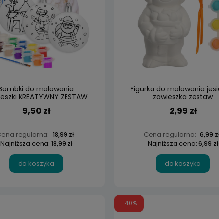
Bombki do malowania
Figurka do malowania jes
ieszki KREATYWNY ZESTAW
zawieszka zestaw
3szt. Bombka Bombek
9,50 zł
2,99 zł
ena regularna:
Cena regularna:
18,99 zł
6,99 z
Najniższa cena:
Najniższa cena:
18,99 zł
6,99 zł
do koszyka
do koszyka
-40%