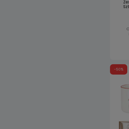
Ze
Sz
C
-50%