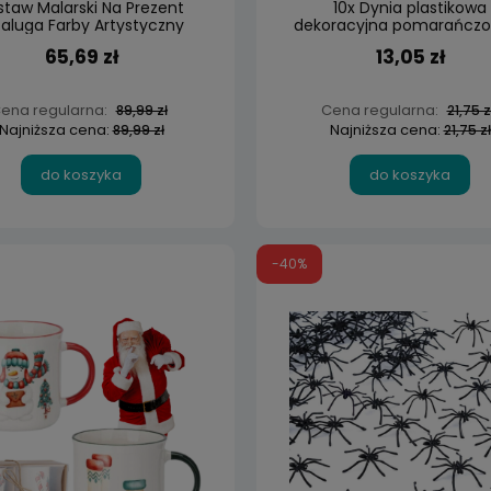
staw Malarski Na Prezent
10x Dynia plastikowa
taluga Farby Artystyczny
dekoracyjna pomarańczo
cm sztuczna
65,69 zł
13,05 zł
ena regularna:
Cena regularna:
89,99 zł
21,75 z
Najniższa cena:
Najniższa cena:
89,99 zł
21,75 zł
do koszyka
do koszyka
-40%