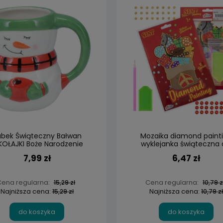
ubek Świąteczny Bałwan
Mozaika diamond paint
KOŁAJKI Boże Narodzenie
wyklejanka świąteczna 
dzieci
7,99 zł
6,47 zł
ena regularna:
Cena regularna:
15,29 zł
10,79 z
Najniższa cena:
Najniższa cena:
15,29 zł
10,79 zł
do koszyka
do koszyka