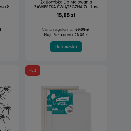
2x Bombka Do Malowania
wa 8
ZAWIESZKA ŚWIĄTECZNA Zestaw
Kreatywny
15,65 zł
Cena regularna:
ł
26,09 zł
Najniższa cena:
26,09 zł
do koszyka
-6%