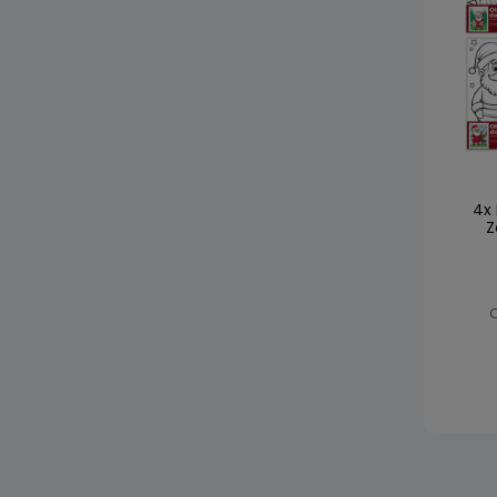
4x
Z
C