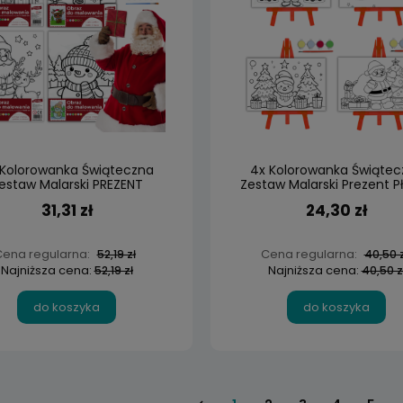
 Kolorowanka Świąteczna
4x Kolorowanka Świątec
estaw Malarski PREZENT
Zestaw Malarski Prezent P
MIKOŁAJKI
Sztaluga
31,31 zł
24,30 zł
ena regularna:
Cena regularna:
52,19 zł
40,50 z
Najniższa cena:
Najniższa cena:
52,19 zł
40,50 z
do koszyka
do koszyka