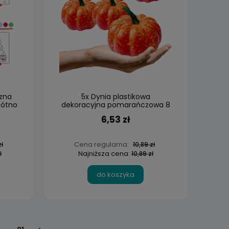
zna
5x Dynia plastikowa
łótno
dekoracyjna pomarańczowa 8
cm sztuczna
6,53 zł
Cena regularna:
ł
10,89 zł
Najniższa cena:
ł
10,89 zł
do koszyka