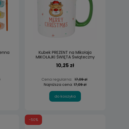
ienna
Kubek PREZENT na Mikołaja
MIKOŁAJKI ŚWIĘTA Świąteczny
10,25 zł
Cena regularna:
ł
17,09 zł
Najniższa cena:
17,09 zł
do koszyka
-50%