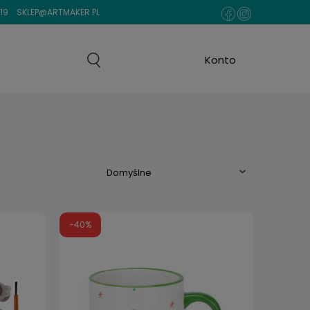
19
SKLEP@ARTMAKER.PL
-40%