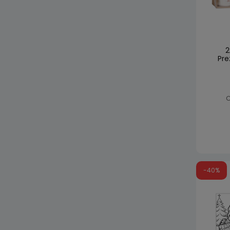
2
Pre
C
-40%