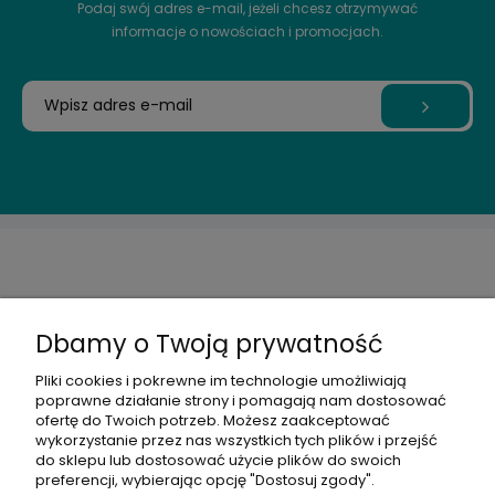
Podaj swój adres e-mail, jeżeli chcesz otrzymywać
informacje o nowościach i promocjach.
OBSŁUGA KLIENTA
Dbamy o Twoją prywatność
INFORMACJE
Pliki cookies i pokrewne im technologie umożliwiają
poprawne działanie strony i pomagają nam dostosować
ofertę do Twoich potrzeb. Możesz zaakceptować
MOJE KONTO
wykorzystanie przez nas wszystkich tych plików i przejść
do sklepu lub dostosować użycie plików do swoich
preferencji, wybierając opcję "Dostosuj zgody".