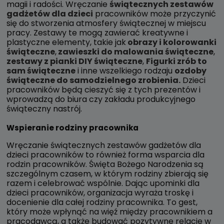
magii i radości. Wręczanie
świątecznych zestawów
gadżetów dla dzieci
pracowników może przyczynić
się do stworzenia atmosfery świątecznej w miejscu
pracy. Zestawy te mogą zawierać kreatywne i
plastyczne elementy, takie jak
obrazy i kolorowanki
świąteczne
,
zawieszki do malowania świąteczne
,
zestawy z pianki DIY świąteczne
,
Figurki zrób to
sam świąteczne
i inne wszelkiego rodzaju
ozdoby
świąteczne do samodzielnego zrobienia.
Dzieci
pracowników będą cieszyć się z tych prezentów i
wprowadzą do biura czy zakładu produkcyjnego
świąteczny nastrój.
Wspieranie rodziny pracownika
Wręczanie świątecznych zestawów gadżetów dla
dzieci pracowników to również forma wsparcia dla
rodzin pracowników. Święta Bożego Narodzenia są
szczególnym czasem, w którym rodziny zbierają się
razem i celebrować wspólnie. Dając upominki dla
dzieci pracowników, organizacja wyraża troskę i
docenienie dla całej rodziny pracownika. To gest,
który może wpłynąć na więź między pracownikiem a
pracodawcą, a także budować pozytywne relacje w