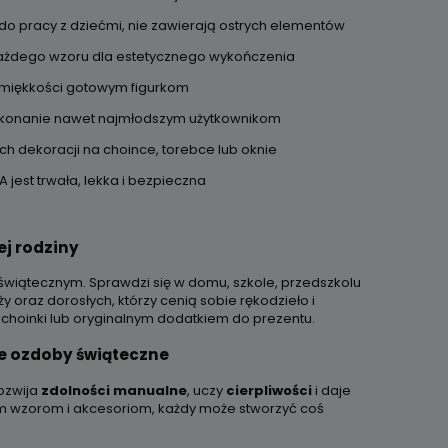
o pracy z dziećmi, nie zawierają ostrych elementów
ażdego wzoru dla estetycznego wykończenia
i miękkości gotowym figurkom
ykonanie nawet najmłodszym użytkownikom
h dekoracji na choince, torebce lub oknie
 jest trwała, lekka i bezpieczna
ej rodziny
świątecznym. Sprawdzi się w domu, szkole, przedszkolu
y oraz dorosłych, którzy cenią sobie rękodzieło i
hoinki lub oryginalnym dodatkiem do prezentu.
ne ozdoby świąteczne
Rozwija
zdolności
manualne
, uczy
cierpliwości
i daje
ym wzorom i akcesoriom, każdy może stworzyć coś