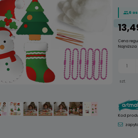
6 o
13,4
Cena regu
Najniższa
szt.
Kod produ
zapyta