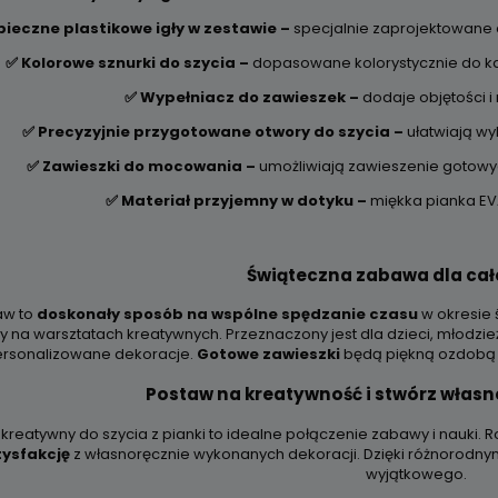
pieczne plastikowe igły w zestawie –
specjalnie zaprojektowane d
✅ Kolorowe sznurki do szycia –
dopasowane kolorystycznie do k
✅ Wypełniacz do zawieszek –
dodaje objętości 
✅ Precyzyjnie przygotowane otwory do szycia –
ułatwiają w
✅ Zawieszki do mocowania –
umożliwiają zawieszenie gotowyc
✅ Materiał przyjemny w dotyku –
miękka pianka EVA
Świąteczna zabawa dla cał
aw to
doskonały sposób na wspólne spędzanie czasu
w okresie 
y na warsztatach kreatywnych. Przeznaczony jest dla dzieci, młodzież
rsonalizowane dekoracje.
Gotowe zawieszki
będą piękną ozdobą c
Postaw na kreatywność i stwórz włas
kreatywny do szycia z pianki to idealne połączenie zabawy i nauki. 
ysfakcję
z własnoręcznie wykonanych dekoracji. Dzięki różnorodn
wyjątkowego.