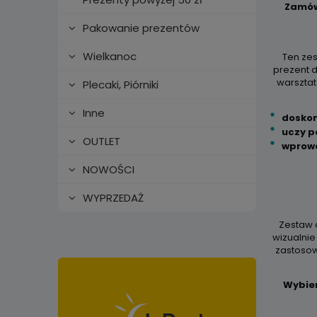
Zamów 
Pakowanie prezentów
Wielkanoc
Ten zes
prezent d
warsztat
Plecaki, Piórniki
Inne
doskon
uczy p
OUTLET
wprowa
NOWOŚCI
WYPRZEDAŻ
Zestaw d
wizualnie
zastosow
Wybier