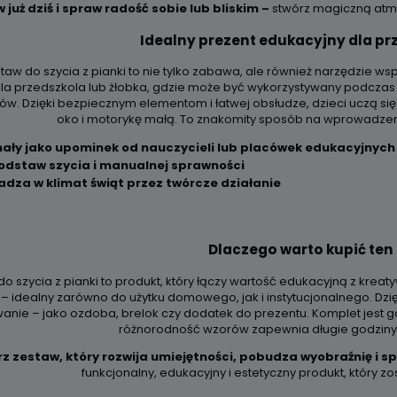
już dziś i spraw radość sobie lub bliskim –
stwórz magiczną atm
Idealny prezent edukacyjny dla prz
taw do szycia z pianki to nie tylko zabawa, ale również narzędzie ws
la przedszkola lub żłobka, gdzie może być wykorzystywany podczas 
ów. Dzięki bezpiecznym elementom i łatwej obsłudze, dzieci uczą się 
oko i motorykę małą. To znakomity sposób na wprowadzeni
ały jako upominek od nauczycieli lub placówek edukacyjnych
odstaw szycia i manualnej sprawności
dza w klimat świąt przez twórcze działanie
Dlaczego warto kupić ten
o szycia z pianki to produkt, który łączy wartość edukacyjną z kreat
 – idealny zarówno do użytku domowego, jak i instytucjonalnego. Dzi
anie – jako ozdoba, brelok czy dodatek do prezentu. Komplet jest
różnorodność wzorów zapewnia długie godzin
z zestaw, który rozwija umiejętności, pobudza wyobraźnię i s
funkcjonalny, edukacyjny i estetyczny produkt, który z