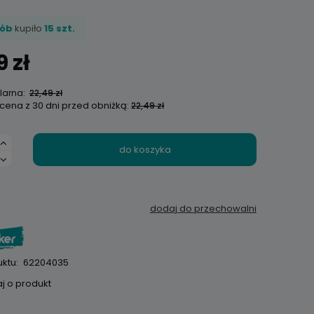
sób
kupiło
15 szt.
9 zł
larna:
22,49 zł
 cena z 30 dni przed obniżką:
22,49 zł
do koszyka
dodaj do przechowalni
ktu:
62204035
j o produkt