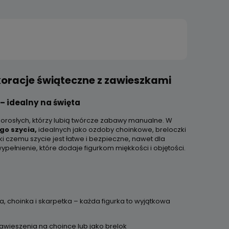
koracje świąteczne z zawieszkami
– idealny na święta
 dorosłych, którzy lubią twórcze zabawy manualne. W
go szycia,
idealnych jako ozdoby choinkowe, breloczki
i czemu szycie jest łatwe i bezpieczne, nawet dla
ypełnienie, które dodaje figurkom miękkości i objętości.
ka, choinka i skarpetka – każda figurka to wyjątkowa
awieszenia na choince lub jako brelok