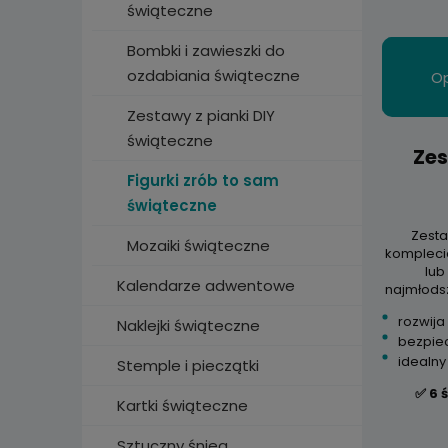
świąteczne
Bombki i zawieszki do
ozdabiania świąteczne
Op
Zestawy z pianki DIY
świąteczne
Zes
Figurki zrób to sam
świąteczne
Zesta
Mozaiki świąteczne
komplecie
lub
Kalendarze adwentowe
najmłodsz
rozwija
Naklejki świąteczne
bezpiec
idealny
Stemple i pieczątki
✅ 6 
Kartki świąteczne
Sztuczny śnieg