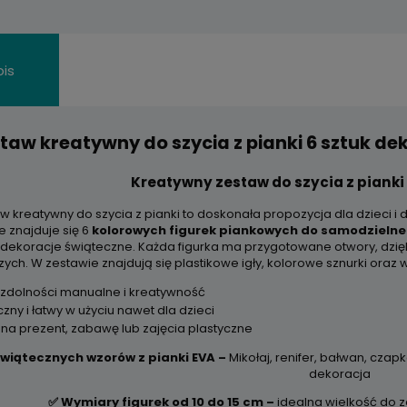
is
taw kreatywny do szycia z pianki 6 sztuk de
Kreatywny zestaw do szycia z pianki 
w kreatywny do szycia z pianki to doskonała propozycja dla dzieci i
 znajduje się 6
kolorowych figurek piankowych do samodzielne
 dekoracje świąteczne. Każda figurka ma przygotowane otwory, dzięk
ych. W zestawie znajdują się plastikowe igły, kolorowe sznurki oraz w
 zdolności manualne i kreatywność
zny i łatwy w użyciu nawet dla dzieci
 na prezent, zabawę lub zajęcia plastyczne
świątecznych wzorów z pianki EVA –
Mikołaj, renifer, bałwan, czap
dekoracja
✅ Wymiary figurek od 10 do 15 cm –
idealna wielkość do z