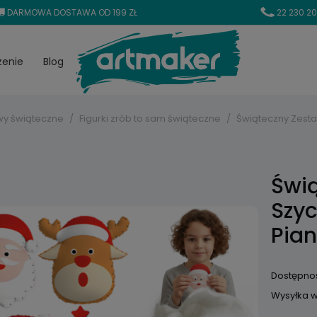
DARMOWA DOSTAWA OD 199 ZŁ
22 230 20
zenie
Blog
wy świąteczne
Figurki zrób to sam świąteczne
Świąteczny Zesta
Świ
Szyc
Pia
Dostępno
Wysyłka w