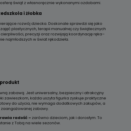
osferę świąt z własnoręcznie wykonanymi ozdobami.
edszkola i żłobka
pierające rozwój dziecka. Doskonale sprawdzi się jako
zajęć plastycznych, terapii manualnej czy świątecznych
cierpliwości, precyzji oraz rozwijają koordynację ręka–
e najmłodszych w świat rękodzieła.
 produkt
ywną zabawą. Jest uniwersalny, bezpieczny i atrakcyjny
ęki zawieszkom, każda uszyta figurka zyskuje praktyczne
 gotowy do użycia, nie wymaga dodatkowych zakupów, a
y zaangażowanej zabawy.
prawia radość –
zarówno dzieciom, jak i dorosłym. To
ostanie z Tobą na wiele sezonów.