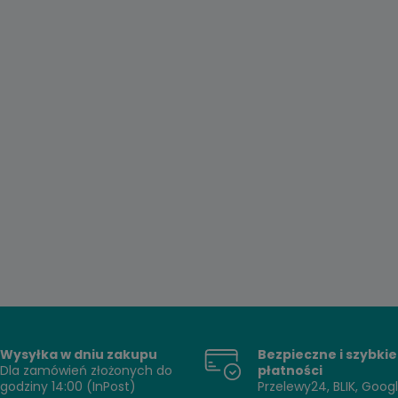
Wysyłka w dniu zakupu
Bezpieczne i szybkie
Dla zamówień złożonych do
płatności
godziny 14:00 (InPost)
Przelewy24, BLIK, Goog